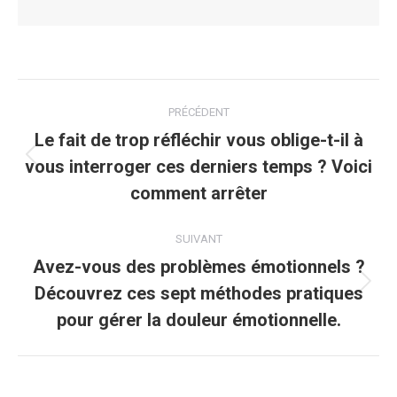
Navigation
PRÉCÉDENT
article
Le fait de trop réfléchir vous oblige-t-il à
vous interroger ces derniers temps ? Voici
Article
précédent
comment arrêter
:
SUIVANT
Avez-vous des problèmes émotionnels ?
Découvrez ces sept méthodes pratiques
Article
suivant
pour gérer la douleur émotionnelle.
: