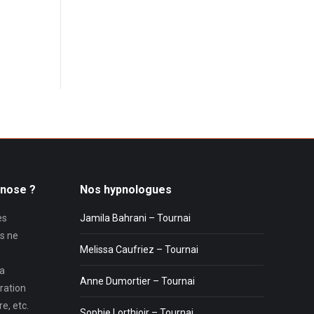
pnose ?
Nos hypnologues
es
Jamila Bahrani – Tournai
s ne
Melissa Caufriez – Tournai
la
Anne Dumortier – Tournai
ration
e, etc.
Sophie Lorthioir – Tournai