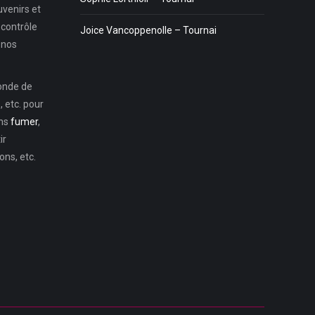
uvenirs et
 contrôle
Joice Vancoppenolle – Tournai
 nos
monde de
 etc. pour
ons
fumer
,
ir
ns, etc.