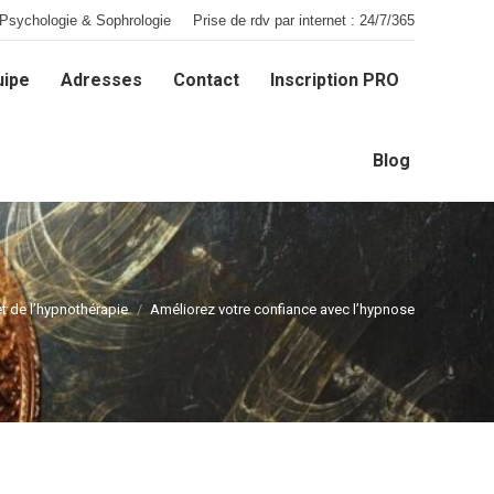
Psychologie & Sophrologie
Prise de rdv par internet : 24/7/365
uipe
Adresses
Contact
Inscription PRO
uipe
Adresses
Contact
Inscription PRO
Blog
Blog
t de l’hypnothérapie
Améliorez votre confiance avec l’hypnose
Vous êtes ici :