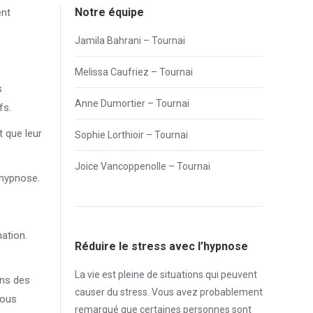
Notre équipe
ent
Jamila Bahrani – Tournai
Melissa Caufriez – Tournai
s
Anne Dumortier – Tournai
fs.
 que leur
Sophie Lorthioir – Tournai
Joice Vancoppenolle – Tournai
’hypnose.
ation.
Réduire le stress avec l’hypnose
La vie est pleine de situations qui peuvent
ons des
causer du
stress
. Vous avez probablement
Nous
remarqué que certaines personnes sont