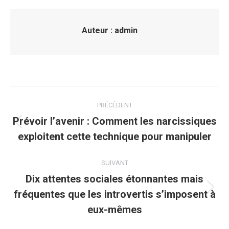
Auteur :
admin
Navigation
PRÉCÉDENT
article
Prévoir l’avenir : Comment les narcissiques
Article
exploitent cette technique pour manipuler
précédent
:
SUIVANT
Dix attentes sociales étonnantes mais
fréquentes que les introvertis s’imposent à
Article
suivant
eux-mêmes
: