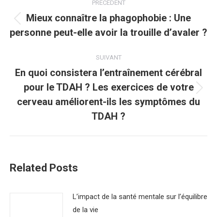
PRÉCÉDENT
article
Mieux connaître la phagophobie : Une
Article
personne peut-elle avoir la trouille d’avaler ?
précédent
:
SUIVANT
En quoi consistera l’entraînement cérébral
pour le TDAH ? Les exercices de votre
Article
cerveau améliorent-ils les symptômes du
suivant
TDAH ?
:
Related Posts
L’impact de la santé mentale sur l’équilibre
de la vie