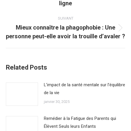
précédent
ligne
:
SUIVANT
Mieux connaître la phagophobie : Une
Article
personne peut-elle avoir la trouille d’avaler ?
suivant
:
Related Posts
L’impact de la santé mentale sur l’équilibre
de la vie
janvier 30, 2025
Remédier à la Fatigue des Parents qui
Élèvent Seuls leurs Enfants