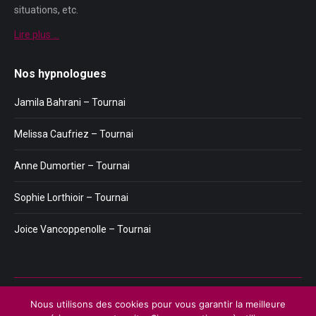
situations, etc.
Lire plus …
Nos hypnologues
Jamila Bahrani – Tournai
Melissa Caufriez – Tournai
Anne Dumortier – Tournai
Sophie Lorthioir – Tournai
Joice Vancoppenolle – Tournai
Menu
Nous utilisons des cookies pour vous garantir la meilleure
Copyright © 2026
Plateforme de l'Hypnose de Tournai.
Tous droits