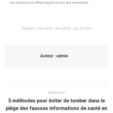
leur croissance ne diffèrent guère de ceux que connaissent...
Catégorie :
hypnotica
Par
admin
juin 15, 2022
Auteur :
admin
Navigation
PRÉCÉDENT
article
5 méthodes pour éviter de tomber dans le
piège des fausses informations de santé en
Article