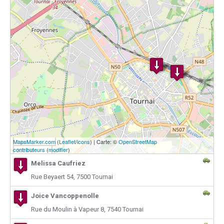
MapsMarker.com
1 km
(
Leaflet
/
icons
) | Carte: ©
OpenStreetMap
contributeurs
(
modifier
)
3000 ft
Melissa Caufriez
Rue Beyaert 54, 7500 Tournai
Joice Vancoppenolle
Rue du Moulin à Vapeur 8, 7540 Tournai