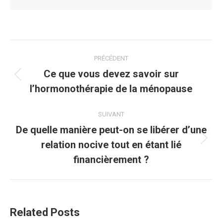
Navigation
PRÉCÉDENT
article
Ce que vous devez savoir sur
Article
l’hormonothérapie de la ménopause
précédent
:
SUIVANT
De quelle manière peut-on se libérer d’une
relation nocive tout en étant lié
Article
suivant
financièrement ?
:
Related Posts