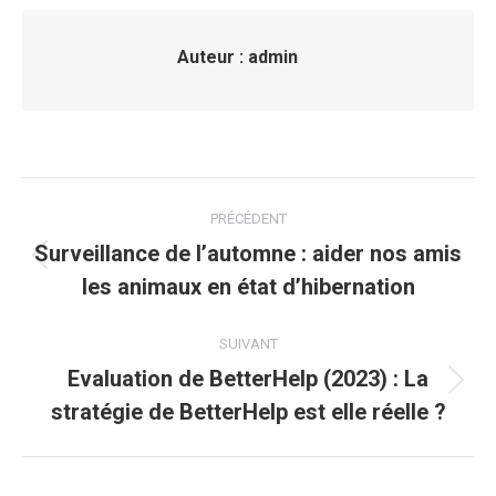
Auteur :
admin
Navigation
PRÉCÉDENT
article
Surveillance de l’automne : aider nos amis
Article
les animaux en état d’hibernation
précédent
:
SUIVANT
Evaluation de BetterHelp (2023) : La
Article
stratégie de BetterHelp est elle réelle ?
suivant
: