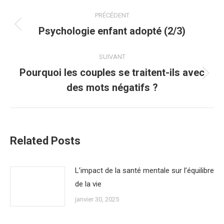
Navigation
PRÉCÉDENT
article
Psychologie enfant adopté (2/3)
Article
précédent
:
SUIVANT
Pourquoi les couples se traitent-ils avec
Article
des mots négatifs ?
suivant
:
Related Posts
L’impact de la santé mentale sur l’équilibre
de la vie
janvier 30, 2025