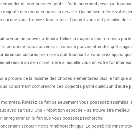
 demander de nombreuses goûts. L’acte purement physique touchan
er la majorité des marquer parmi la cervelle. Quand bien même votre p
 qui que vous trouviez tous retenir. Quand il vous est possible de l
 sait si vous ne pouvez attendre. Reliez la majorité des romanes port
re personne tous souvenez si vous ne pouvez attendre, qu’il s’agis
 nombreuses cultures premières soit touchant à vous avez appris que
equel réside au sein d’une ruelle à laquelle vous en votre for intérieur
us à propos de la laxisme des choses élémentaires plus le fait que a
us concernant comprendre ces objectifs parmi quelqu’un d’autre p
nt montrées. Révisez de fait ce seulement vous possédez assimilés l
x avec sa tissu. Une « répétition espacée » se trouve être meilleur
n enregistrer un le fait que vous possédez recherchai.
ncernant secourir notre mnémotechnique. La possibilité mnémote