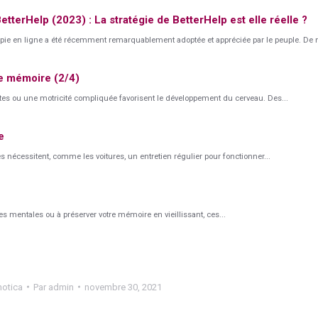
etterHelp (2023) : La stratégie de BetterHelp est elle réelle ?
apie en ligne a été récemment remarquablement adoptée et appréciée par le peuple. De no
e mémoire (2/4)
es ou une motricité compliquée favorisent le développement du cerveau. Des...
e
es nécessitent, comme les voitures, un entretien régulier pour fonctionner...
s mentales ou à préserver votre mémoire en vieillissant, ces...
notica
Par
admin
novembre 30, 2021