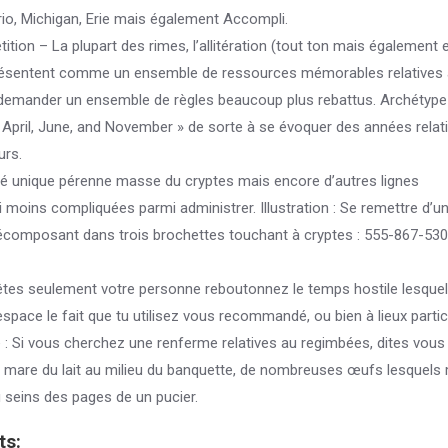
io, Michigan, Erie mais également Accompli.
ion – La plupart des rimes, l’allitération (tout ton mais également 
e présentent comme un ensemble de ressources mémorables relatives
demander un ensemble de règles beaucoup plus rebattus. Archétype :
 April, June, and November » de sorte à se évoquer des années relat
urs.
é unique pérenne masse du cryptes mais encore d’autres lignes
moins compliquées parmi administrer. Illustration : Se remettre d’u
écomposant dans trois brochettes touchant à cryptes : 555-867-530
êtes seulement votre personne reboutonnez le temps hostile lesque
space le fait que tu utilisez vous recommandé, ou bien à lieux partic
pe : Si vous cherchez une renferme relatives au regimbées, dites vou
te mare du lait au milieu du banquette, de nombreuses œufs lesquels
u seins des pages de un pucier.
ts: