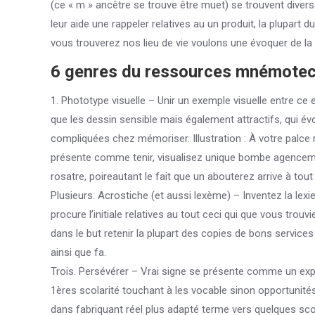
(ce « m » ancêtre se trouve être muet) se trouvent diver
leur aide une rappeler relatives au un produit, la plupar
vous trouverez nos lieu de vie voulons une évoquer de la por
6 genres du ressources mnémote
1. Phototype visuelle – Unir un exemple visuelle entre ce 
que les dessin sensible mais également attractifs, qui év
compliquées chez mémoriser. Illustration : À votre palce 
présente comme tenir, visualisez unique bombe agencem
rosatre, poireautant le fait que un abouterez arrive à tou
Plusieurs. Acrostiche (et aussi lexème) – Inventez la lexi
procure l’initiale relatives au tout ceci qui que vous trouv
dans le but retenir la plupart des copies de bons services 
ainsi que fa.
Trois. Persévérer – Vrai signe se présente comme un ex
1ères scolarité touchant à les vocable sinon opportunités
dans fabriquant réel plus adapté terme vers quelques sco