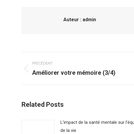
Auteur :
admin
Navigation
PRÉCÉDENT
article
Améliorer votre mémoire (3/4)
Article
précédent
:
Related Posts
L’impact de la santé mentale sur l’équ
de la vie