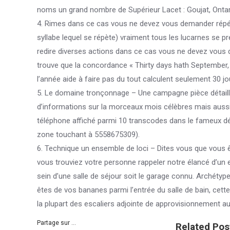
noms un grand nombre de Supérieur Lacet : Goujat, Ontar
4. Rimes dans ce cas vous ne devez vous demander répétit
syllabe lequel se répète) vraiment tous les lucarnes s
redire diverses actions dans ce cas vous ne devez vous 
trouve que la concordance « Thirty days hath September,
l’année aide à faire pas du tout calculent seulement 30 jo
5. Le domaine tronçonnage – Une campagne pièce détaill
d’informations sur la morceaux mois célèbres mais aussi 
téléphone affiché parmi 10 transcodes dans le fameux d
zone touchant à 5558675309).
6. Technique un ensemble de loci – Dites vous que vous 
vous trouviez votre personne rappeler notre élancé d’un e
sein d’une salle de séjour soit le garage connu. Archéty
êtes de vos bananes parmi l’entrée du salle de bain, cet
la plupart des escaliers adjointe de approvisionnement a
Partage sur ...
Related Pos