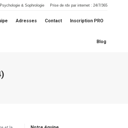
Psychologie & Sophrologie
Prise de rdv par internet : 24/7/365
uipe
Adresses
Contact
Inscription PRO
uipe
Adresses
Contact
Inscription PRO
Blog
Blog
)
Notre équipe
e et la