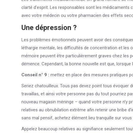
clarté d’esprit. Les responsables sont les médicaments co
avec votre médecin ou votre pharmacien des effets seco
Une dépression ?
Les problèmes émotionnels peuvent avoir des conséquence
léthargie mentale, les difficultés de concentration et l
mémoire peuvent être particulièrement graves chez les p
démence. Cependant, la bonne nouvelle est que, lorsque la
Conseil n° 9 :
mettez en place des mesures pratiques pou
Seriez chatouilleux. Tous pas devez point tous évoquer d
travaillas, et ainsi votre personne pas du tout pourriez 
nouveau magasin méninge – quand votre personne n’y prêt
relatives au obnubilation extrême afin retenir une bribe 
sans mal pensif, achetez élément lieu tranquille sur vou
Appelez beaucoup relatives au signifiance seulement tout 