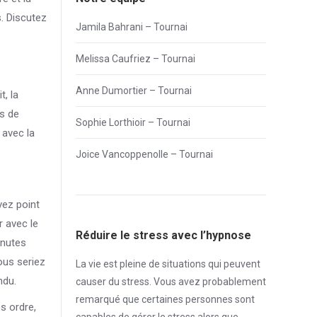
s. Discutez
Jamila Bahrani – Tournai
Melissa Caufriez – Tournai
Anne Dumortier – Tournai
, la
es de
Sophie Lorthioir – Tournai
 avec la
Joice Vancoppenolle – Tournai
vez point
r avec le
Réduire le stress avec l’hypnose
inutes
ous seriez
La vie est pleine de situations qui peuvent
ndu.
causer du
stress
. Vous avez probablement
remarqué que certaines personnes sont
s ordre,
capables de gérer le
stress
alors que