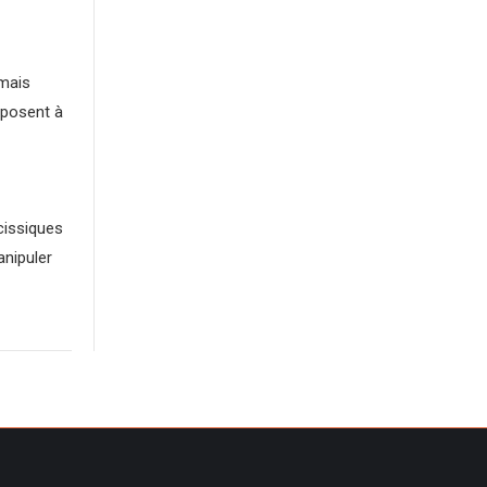
 mais
mposent à
cissiques
anipuler