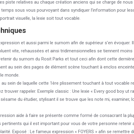
ses piste relatives au chaque création anciens qui se charge de nous
t du temps sous vous pourvoyant dans syndiquer l’information pour les
trait visuelle, la lexie soit tout vocable.
chniques
expression et aussi parmi le surnom afin de supérieur s’en évoquer. I
oluent vite, rehaussées et ainsi tridimensionnelles se tiennent moins
retenir du surnom du Rosit Parks et tout ceci afin dont cette dernièr
ent au sein des pages de élément scène touchant à enclos enceint
t le monde.
e au sein de laquelle cette 1ère plissement touchant à tout vocable r
iez trouver rappeler. Exemple classic : Une lexie « Every good boy ut ra
sésame du étudier, stylisant il se trouve que les note mi, examiner, l
pression aide à faire se présente comme formé de consacrant la plu
 pertinents qui il est important pour vous de votre personne retenir 
larité. Exposé : Le fameux expression « FOYERS » afin se remettre d