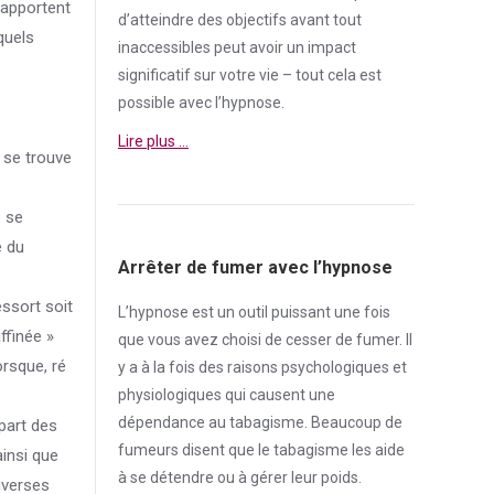
 apportent
d’atteindre des objectifs avant tout
quels
inaccessibles peut avoir un impact
significatif sur votre vie – tout cela est
possible avec l’hypnose.
Lire plus …
l se trouve
e se
e du
Arrêter de fumer avec l’hypnose
essort soit
L’hypnose est un outil puissant une fois
ffinée »
que vous avez choisi de cesser de
fumer
. Il
orsque, ré
y a à la fois des raisons psychologiques et
physiologiques qui causent une
dépendance
au tabagisme. Beaucoup de
part des
fumeurs disent que le tabagisme les aide
ainsi que
à se détendre ou à gérer leur poids.
iverses