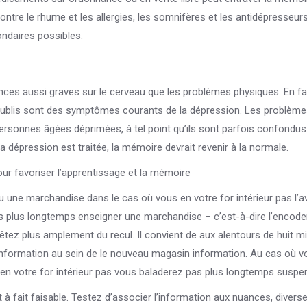
ntre le rhume et les allergies, les somnifères et les antidépresseur
ndaires possibles.
s aussi graves sur le cerveau que les problèmes physiques. En fait
es oublis sont des symptômes courants de la dépression. Les problèm
ersonnes âgées déprimées, à tel point qu’ils sont parfois confondus
 dépression est traitée, la mémoire devrait revenir à la normale.
r favoriser l’apprentissage et la mémoire
u une marchandise dans le cas où vous en votre for intérieur pas l’a
pas plus longtemps enseigner une marchandise – c’est-à-dire l’encode
ez plus amplement du recul. Il convient de aux alentours de huit m
d’information au sein de le nouveau magasin information. Au cas où v
s en votre for intérieur pas vous baladerez pas plus longtemps suspe
à fait faisable. Testez d’associer l’information aux nuances, diverse