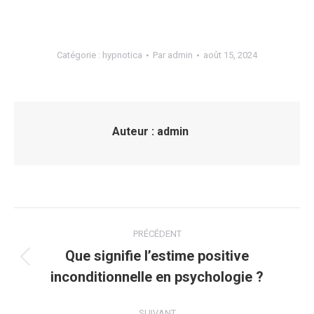
Catégorie :
hypnotica
Par
admin
août 15, 2024
Auteur :
admin
Navigation
PRÉCÉDENT
article
Que signifie l’estime positive
Article
inconditionnelle en psychologie ?
précédent
:
SUIVANT