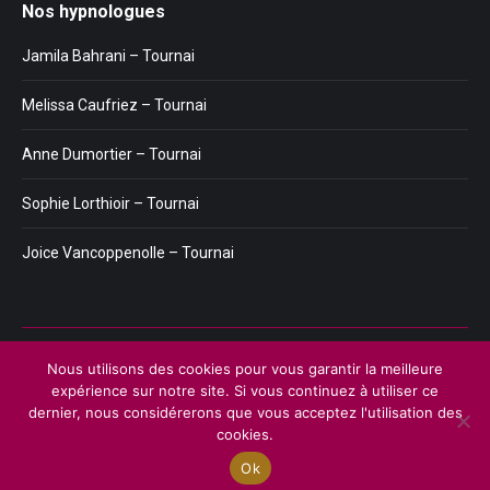
Nos hypnologues
Jamila Bahrani – Tournai
Melissa Caufriez – Tournai
Anne Dumortier – Tournai
Sophie Lorthioir – Tournai
Joice Vancoppenolle – Tournai
Menu
Nous utilisons des cookies pour vous garantir la meilleure
Copyright © 2026
Plateforme de l'Hypnose de Tournai.
Tous droits
expérience sur notre site. Si vous continuez à utiliser ce
réservés.
dernier, nous considérerons que vous acceptez l'utilisation des
Privium – Des services qui soutiennent vos soins. Pour psychologues,
cookies.
psychotherapeutes et hypnotherapeutes.
Ok
RGPD - Politique de Protection de la Vie Privée