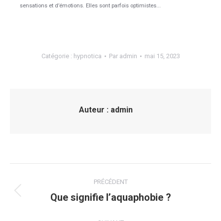
sensations et d’émotions. Elles sont parfois optimistes...
Catégorie :
hypnotica
Par
admin
mai 15, 2023
Auteur :
admin
Navigation
PRÉCÉDENT
article
Que signifie l’aquaphobie ?
Article
précédent