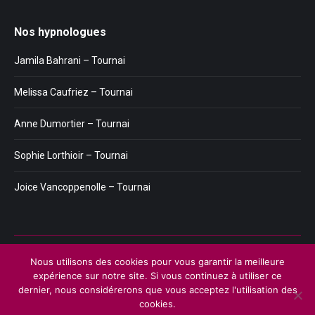
Nos hypnologues
Jamila Bahrani – Tournai
Melissa Caufriez – Tournai
Anne Dumortier – Tournai
Sophie Lorthioir – Tournai
Joice Vancoppenolle – Tournai
Menu
Nous utilisons des cookies pour vous garantir la meilleure
Copyright © 2026
Plateforme de l'Hypnose de Tournai.
Tous droits
expérience sur notre site. Si vous continuez à utiliser ce
réservés.
dernier, nous considérerons que vous acceptez l'utilisation des
Privium – Des services qui soutiennent vos soins. Pour psychologues,
cookies.