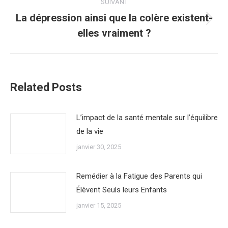
:
SUIVANT
La dépression ainsi que la colère existent-
Article
elles vraiment ?
suivant
:
Related Posts
L’impact de la santé mentale sur l’équilibre
de la vie
janvier 30, 2025
Remédier à la Fatigue des Parents qui
Élèvent Seuls leurs Enfants
janvier 15, 2025