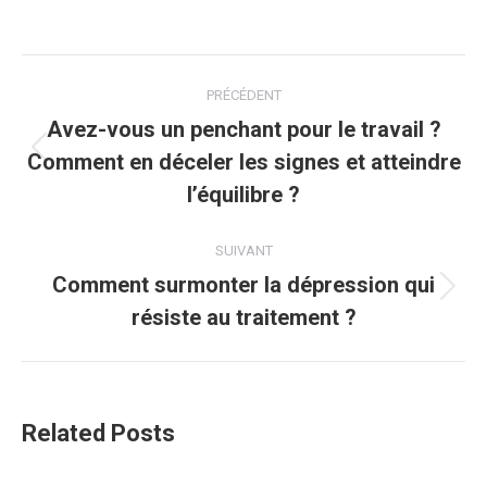
Navigation
PRÉCÉDENT
article
Avez-vous un penchant pour le travail ?
Comment en déceler les signes et atteindre
Article
précédent
l’équilibre ?
:
SUIVANT
Comment surmonter la dépression qui
Article
résiste au traitement ?
suivant
:
Related Posts