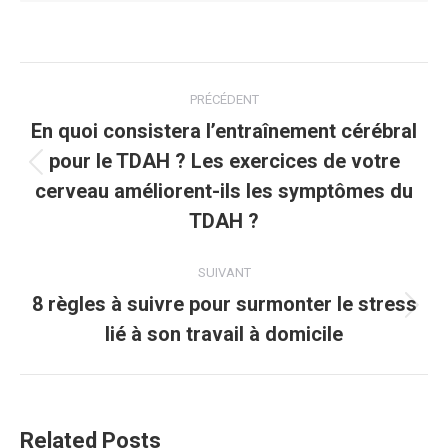
Navigation
PRÉCÉDENT
article
En quoi consistera l’entraînement cérébral
pour le TDAH ? Les exercices de votre
Article
cerveau améliorent-ils les symptômes du
précédent
TDAH ?
:
SUIVANT
8 règles à suivre pour surmonter le stress
Article
lié à son travail à domicile
suivant
:
Related Posts