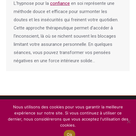
L’hypnose pour la
confiance
en soi représente une
méthode douce et efficace pour surmonter les
doutes et les insécurités qui freinent votre quotidien.
Cette approche thérapeutique permet d’accéder à
l’inconscient, là où se nichent souvent les blocages
limitant votre assurance personnelle. En quelques
séances, vous pouvez transformer vos pensées
négatives en une force intérieure solide…
Menu
Nous utilisons des cookies pour vous garantir la meilleure
Copyright © 2026
Plateforme de l'Hypnose de Tournai.
Tous droits
expérience sur notre site. Si vous continuez à utiliser ce
réservés.
dernier, nous considérerons que vous acceptez l'utilisation des
Privium – Des services qui soutiennent vos soins. Pour psychologues,
cookies.
psychotherapeutes et hypnotherapeutes.
Ok