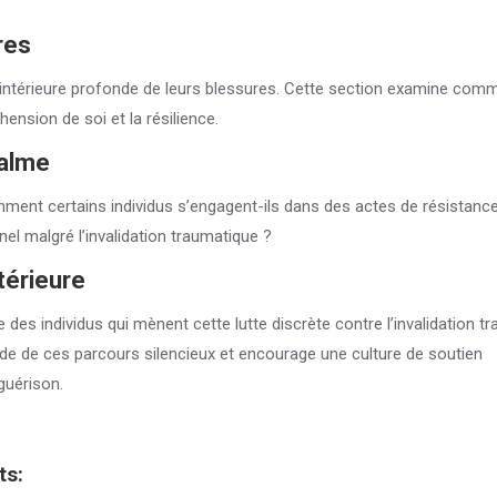
res
 intérieure profonde de leurs blessures. Cette section examine com
ension de soi et la résilience.
Calme
ment certains individus s’engagent-ils dans des actes de résistanc
nnel malgré l’invalidation traumatique ?
térieure
 des individus qui mènent cette lutte discrète contre l’invalidation t
de de ces parcours silencieux et encourage une culture de soutien
guérison.
ts: