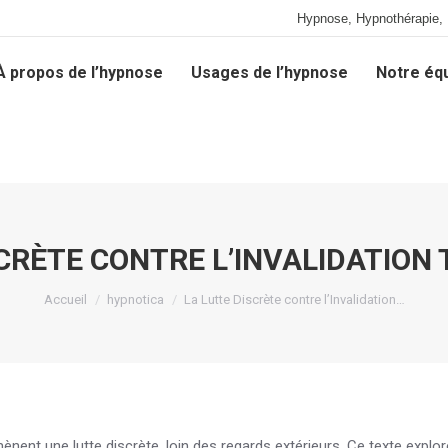
Hypnose, Hypnothérapie, 
À propos de l’hypnose
Usages de l’hypnose
Notre éq
À propos de l’hypnose
Usages de l’hypnose
Notre éq
SCRÈTE CONTRE L’INVALIDATION
Vous êtes ici :
Accueil
hypnotica
La Lutte Discrète contre l’Invalidation…
ènent une lutte discrète, loin des regards extérieurs. Ce texte explor