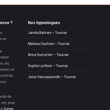
pnose ?
Nos hypnologues
es
Jamila Bahrani – Tournai
s ne
Melissa Caufriez – Tournai
la
Anne Dumortier – Tournai
ration
e, etc.
Sophie Lorthioir – Tournai
uvenirs et
 contrôle
Joice Vancoppenolle – Tournai
 nos
monde de
 etc. pour
ons
fumer
,