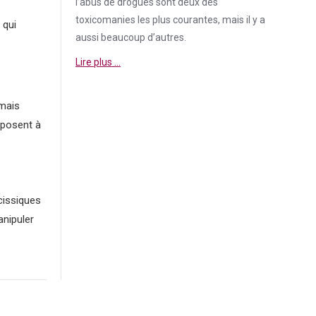
l’abus de drogues sont deux des
toxicomanies les plus courantes, mais il y a
 qui
aussi beaucoup d’autres.
Lire plus …
 mais
mposent à
cissiques
anipuler