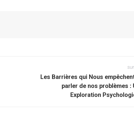
SU
Les Barrières qui Nous empêchen
parler de nos problèmes :
Article
suivant
Exploration Psycholog
: