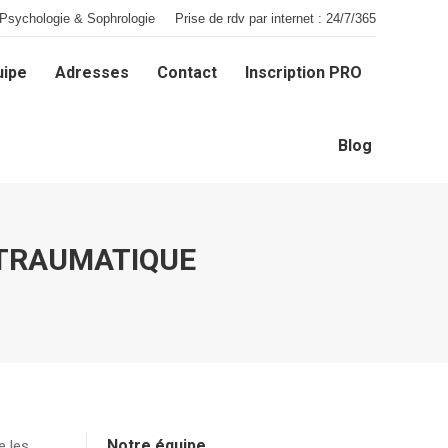
Psychologie & Sophrologie
Prise de rdv par internet : 24/7/365
uipe
Adresses
Contact
Inscription PRO
uipe
Adresses
Contact
Inscription PRO
Blog
Blog
 TRAUMATIQUE
Notre équipe
e les