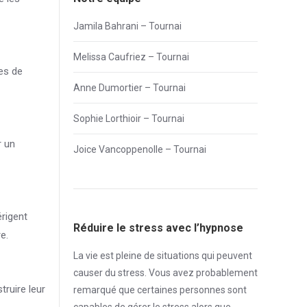
Jamila Bahrani – Tournai
Melissa Caufriez – Tournai
ces de
Anne Dumortier – Tournai
Sophie Lorthioir – Tournai
r un
Joice Vancoppenolle – Tournai
érigent
Réduire le stress avec l’hypnose
e.
La vie est pleine de situations qui peuvent
causer du
stress
. Vous avez probablement
truire leur
remarqué que certaines personnes sont
capables de gérer le
stress
alors que