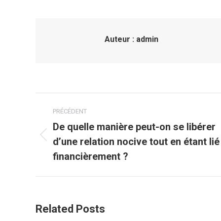
Auteur :
admin
Navigation
PRÉCÉDENT
article
De quelle manière peut-on se libérer
d’une relation nocive tout en étant lié
Article
précédent
financièrement ?
:
Related Posts