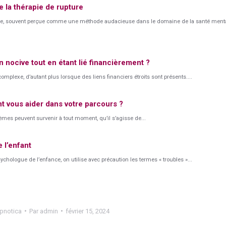
 la thérapie de rupture
ure, souvent perçue comme une méthode audacieuse dans le domaine de la santé mental
n nocive tout en étant lié financièrement ?
omplexe, d’autant plus lorsque des liens financiers étroits sont présents....
t vous aider dans votre parcours ?
blèmes peuvent survenir à tout moment, qu’il s’agisse de...
 l’enfant
ologue de l’enfance, on utilise avec précaution les termes « troubles »...
pnotica
Par
admin
février 15, 2024