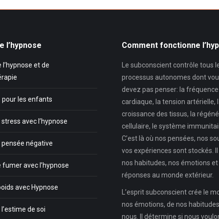
e l’hypnose
Comment fonctionne l’hy
 l’hypnose et de
Le subconscient contrôle tous l
érapie
processus autonomes dont vou
devez pas penser: la fréquence
 pour les enfants
cardiaque, la tension artérielle, 
croissance des tissus, la régéné
 stress avec l’hypnose
cellulaire, le système immunitair
C’est là où nos pensées, nos so
a pensée négative
vos expériences sont stockés. Il
nos habitudes, nos émotions et
e fumer avec l’hypnose
réponses au monde extérieur.
poids avec Hypnose
L’esprit subconscient crée le 
nos émotions, de nos habitudes,
l’estime de soi
nous. Il détermine si nous voul