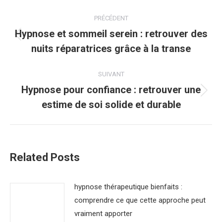
Navigation
PRÉCÉDENT
article
Hypnose et sommeil serein : retrouver des
Article
nuits réparatrices grâce à la transe
précédent
:
SUIVANT
Hypnose pour confiance : retrouver une
Article
estime de soi solide et durable
suivant
:
Related Posts
hypnose thérapeutique bienfaits :
comprendre ce que cette approche peut
vraiment apporter