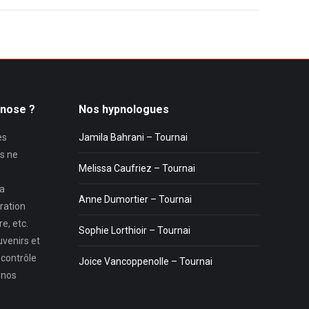
pnose ?
Nos hypnologues
es
Jamila Bahrani – Tournai
s ne
Melissa Caufriez – Tournai
la
Anne Dumortier – Tournai
ration
e, etc.
Sophie Lorthioir – Tournai
uvenirs et
 contrôle
Joice Vancoppenolle – Tournai
 nos