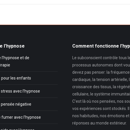
e l’hypnose
Comment fonctionne l’hy
 l’hypnose et de
Le subconscient contrôle tous l
érapie
processus autonomes dont vou
devez pas penser: la fréquence
 pour les enfants
cardiaque, la tension artérielle, 
croissance des tissus, la régéné
 stress avec l’hypnose
cellulaire, le système immunitair
C’est là où nos pensées, nos so
a pensée négative
vos expériences sont stockés. Il
nos habitudes, nos émotions et
e fumer avec l’hypnose
réponses au monde extérieur.