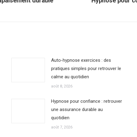
 apaisement durable
Hypnose pour co
Article
suivant
:
Auto-hypnose exercices : des
pratiques simples pour retrouver le
calme au quotidien
août 8, 2026
Hypnose pour confiance : retrouver
une assurance durable au
quotidien
août 7, 2026