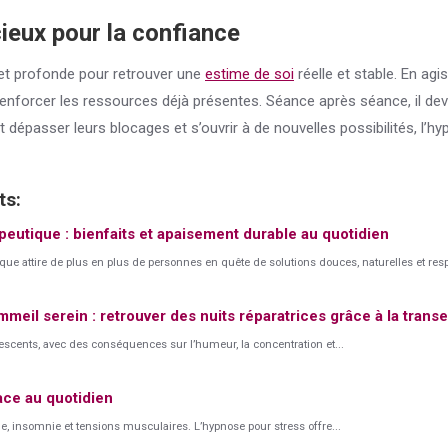
cieux pour la
confiance
 et profonde pour retrouver une
estime de soi
réelle et stable. En ag
 renforcer les ressources déjà présentes. Séance après séance, il devi
t dépasser leurs blocages et s’ouvrir à de nouvelles possibilités, l’
ts:
eutique : bienfaits et apaisement durable au quotidien
que attire de plus en plus de personnes en quête de solutions douces, naturelles et res
meil serein : retrouver des nuits réparatrices grâce à la transe
escents, avec des conséquences sur l’humeur, la concentration et...
ace au quotidien
ue, insomnie et tensions musculaires. L’hypnose pour stress offre...