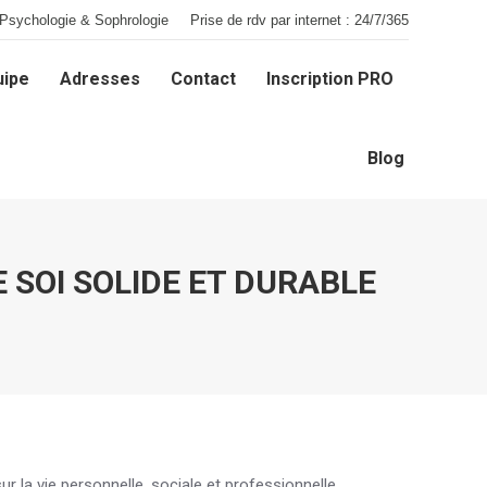
Psychologie & Sophrologie
Prise de rdv par internet : 24/7/365
uipe
Adresses
Contact
Inscription PRO
uipe
Adresses
Contact
Inscription PRO
Blog
Blog
 SOI SOLIDE ET DURABLE
r la vie personnelle, sociale et professionnelle.