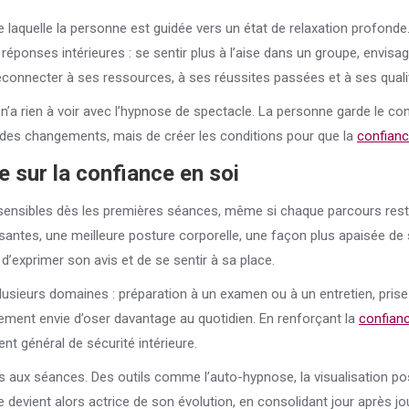
de laquelle la personne est guidée vers un état de relaxation profon
 réponses intérieures : se sentir plus à l’aise dans un groupe, envisa
reconnecter à ses ressources, à ses réussites passées et à ses quali
’a rien à voir avec l’hypnose de spectacle. La personne garde le con
ser des changements, mais de créer les conditions pour que la
confian
e sur la
confiance
en soi
 sensibles dès les premières séances, même si chaque parcours res
santes, une meilleure posture corporelle, une façon plus apaisée de s
, d’exprimer son avis et de se sentir à sa place.
usieurs domaines : préparation à un examen ou à un entretien, prise 
plement envie d’oser davantage au quotidien. En renforçant la
confian
ent général de sécurité intérieure.
as aux séances. Des outils comme l’auto-hypnose, la visualisation po
devient alors actrice de son évolution, en consolidant jour après jo