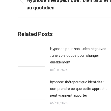
Hypnose thérapeutique : bienfaits et
Article
au quotidien
précédent
:
Related Posts
Hypnose pour habitudes négatives
: une voie douce pour changer
durablement
août 8, 2026
hypnose thérapeutique bienfaits :
comprendre ce que cette approche
peut vraiment apporter
août 8, 2026