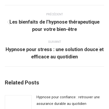
Navigation
PRÉCÉDENT
article
Les bienfaits de l’hypnose thérapeutique
Article
pour votre bien-être
précédent
:
SUIVANT
Hypnose pour stress : une solution douce et
Article
efficace au quotidien
suivant
:
Related Posts
Hypnose pour confiance : retrouver une
assurance durable au quotidien