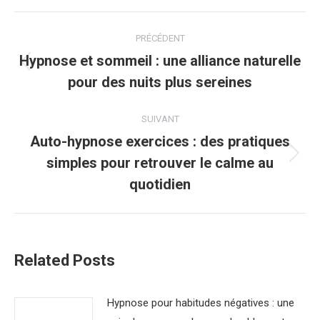
Navigation
PRÉCÉDENT
article
Hypnose et sommeil : une alliance naturelle
Article
pour des nuits plus sereines
précédent
:
SUIVANT
Auto-hypnose exercices : des pratiques
simples pour retrouver le calme au
Article
suivant
quotidien
:
Related Posts
Hypnose pour habitudes négatives : une