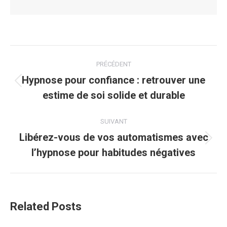
Navigation
PRÉCÉDENT
article
Hypnose pour confiance : retrouver une
Article
estime de soi solide et durable
précédent
:
SUIVANT
Libérez-vous de vos automatismes avec
Article
l’hypnose pour habitudes négatives
suivant
:
Related Posts