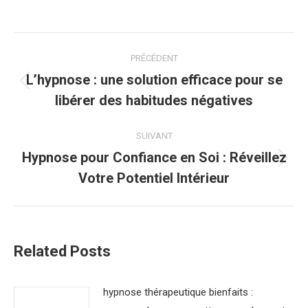
Navigation
PRÉCÉDENT
article
L’hypnose : une solution efficace pour se
Article
libérer des habitudes négatives
précédent
:
SUIVANT
Hypnose pour Confiance en Soi : Réveillez
Article
Votre Potentiel Intérieur
suivant
:
Related Posts
hypnose thérapeutique bienfaits :