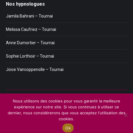
Nos hypnologues
Jamila Bahrani – Tournai
Melissa Caufriez – Tournai
Anne Dumortier – Tournai
Sophie Lorthioir – Tournai
Joice Vancoppenolle – Tournai
Menu
Nous utilisons des cookies pour vous garantir la meilleure
Copyright © 2026
Plateforme de l'Hypnose de Tournai.
Tous droits
expérience sur notre site. Si vous continuez à utiliser ce
réservés.
dernier, nous considérerons que vous acceptez l'utilisation des
Privium – Des services qui soutiennent vos soins. Pour psychologues,
cookies.
psychotherapeutes et hypnotherapeutes.
Ok
RGPD - Politique de Protection de la Vie Privée