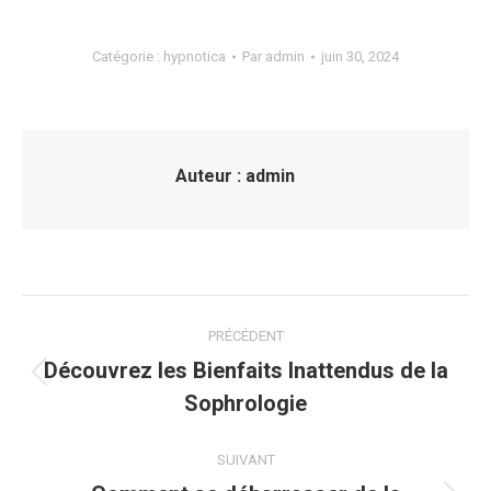
Catégorie :
hypnotica
Par
admin
juin 30, 2024
Auteur :
admin
Navigation
PRÉCÉDENT
article
Découvrez les Bienfaits Inattendus de la
Article
Sophrologie
précédent
:
SUIVANT