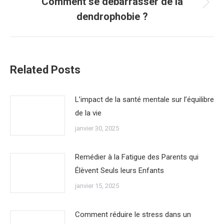
Comment se débarrasser de la
Article
dendrophobie ?
suivant
:
Related Posts
L’impact de la santé mentale sur l’équilibre
de la vie
janvier 30, 2025
Remédier à la Fatigue des Parents qui
Élèvent Seuls leurs Enfants
janvier 15, 2025
Comment réduire le stress dans un