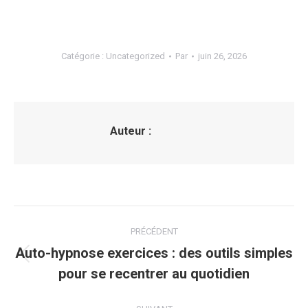
Catégorie :
Uncategorized
Par
juin 26, 2026
Auteur :
Navigation
PRÉCÉDENT
article
Auto-hypnose exercices : des outils simples
Article
pour se recentrer au quotidien
précédent
: