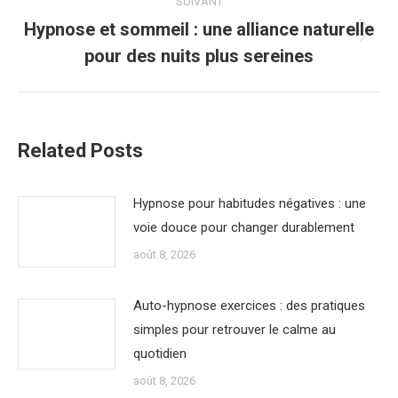
SUIVANT
Hypnose et sommeil : une alliance naturelle
Article
pour des nuits plus sereines
suivant
:
Related Posts
Hypnose pour habitudes négatives : une
voie douce pour changer durablement
août 8, 2026
Auto-hypnose exercices : des pratiques
simples pour retrouver le calme au
quotidien
août 8, 2026