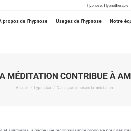
Hypnose, Hypnothérapie, 
À propos de l’hypnose
Usages de l’hypnose
Notre éq
À propos de l’hypnose
Usages de l’hypnose
Notre éq
A MÉDITATION CONTRIBUE À AM
Vous êtes ici :
Accueil
hypnotica
Dans quelle mesure la méditation…
es et spirituelles, a gagné une reconnaissance mondiale pour ses mul