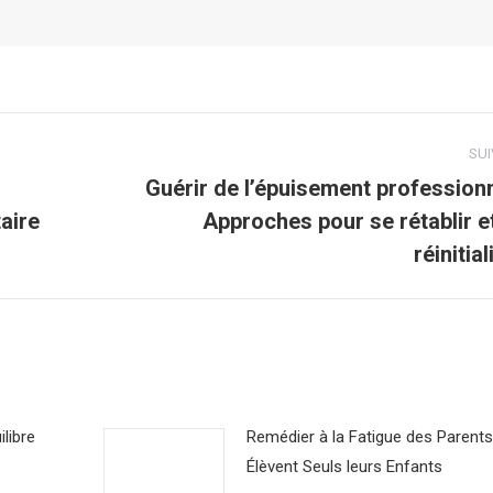
SU
Guérir de l’épuisement professionn
aire
Approches pour se rétablir e
Article
suivant
réinitial
:
ilibre
Remédier à la Fatigue des Parents
Élèvent Seuls leurs Enfants