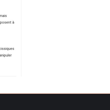
 mais
mposent à
cissiques
anipuler