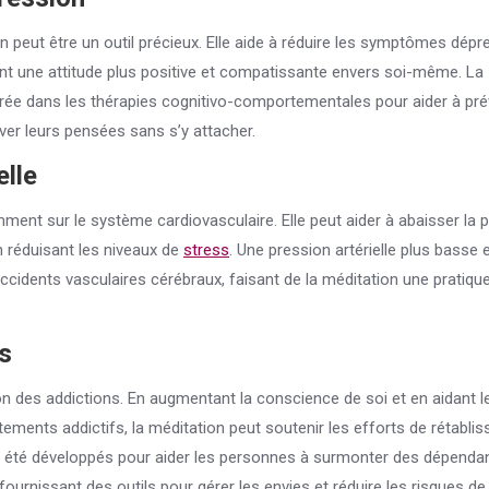
 peut être un outil précieux. Elle aide à réduire les symptômes dépr
nt une attitude plus positive et compatissante envers soi-même. La
grée dans les thérapies cognitivo-comportementales pour aider à prév
er leurs pensées sans s’y attacher.
elle
ment sur le système cardiovasculaire. Elle peut aider à abaisser la 
en réduisant les niveaux de
stress
. Une pression artérielle plus basse 
ccidents vasculaires cérébraux, faisant de la méditation une pratiqu
s
on des addictions. En augmentant la conscience de soi et en aidant l
ements addictifs, la méditation peut soutenir les efforts de rétabli
 été développés pour aider les personnes à surmonter des dépenda
fournissant des outils pour gérer les envies et réduire les risques de