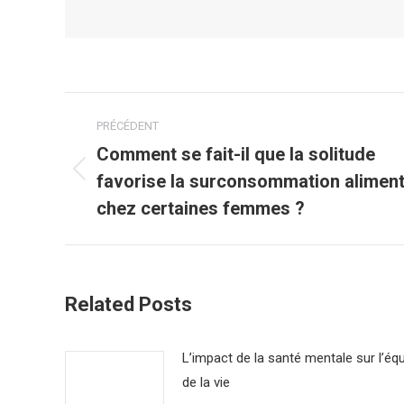
Navigation
PRÉCÉDENT
article
Comment se fait-il que la solitude
favorise la surconsommation aliment
Article
précédent
chez certaines femmes ?
:
Related Posts
L’impact de la santé mentale sur l’équ
de la vie