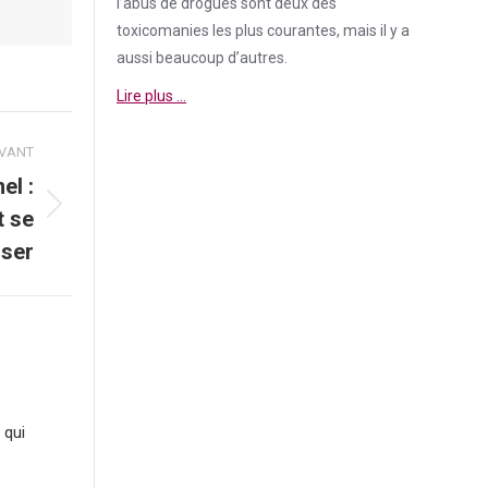
l’abus de drogues sont deux des
toxicomanies les plus courantes, mais il y a
aussi beaucoup d’autres.
Lire plus …
IVANT
el :
t se
iser
 qui