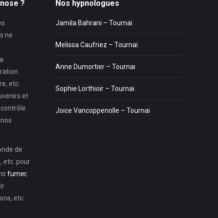
pnose ?
Nos hypnologues
es
Jamila Bahrani – Tournai
s ne
Melissa Caufriez – Tournai
la
Anne Dumortier – Tournai
ration
e, etc.
Sophie Lorthioir – Tournai
uvenirs et
 contrôle
Joice Vancoppenolle – Tournai
 nos
monde de
 etc. pour
ons
fumer
,
ir
ns, etc.