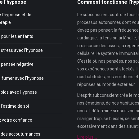
e l’hypnose
Comment fonctionne l’hy
 l’hypnose et de
Le subconscient contrôle tous l
érapie
processus autonomes dont vou
devez pas penser: la fréquence
 pour les enfants
cardiaque, la tension artérielle, 
croissance des tissus, la régéné
 stress avec l’hypnose
cellulaire, le système immunitair
C’est là où nos pensées, nos so
a pensée négative
vos expériences sont stockés. Il
nos habitudes, nos émotions et
e fumer avec l’hypnose
réponses au monde extérieur.
poids avec Hypnose
L’esprit subconscient crée le 
nos émotions, de nos habitudes,
l’estime de soi
nous. Il détermine si nous voul
manger trop, se blesser, se sent
 votre confiance
excessivement dans des situatio
r des accoutumances
Lire plus …