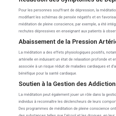
Pour les personnes souffrant de dépression, la méditation
modifiant les schémas de pensée négatifs et en favorisa
méditation de pleine conscience, par exemple, a été inté
rechutes dépressives en enseignant aux patients à observ
Abaissement de la Pression Artéri
La méditation a des effets physiologiques positifs, notam
artérielle en induisant un état de relaxation profonde et 
associée à un risque réduit de maladies cardiaques et d’a
bénéfique pour la santé cardiaque.
Soutien à la Gestion des Addiction
La méditation peut également jouer un rôle dans la gesti
individus à reconnaître les déclencheurs de leurs comport
Des programmes de méditation de pleine conscience ont
des substances telles que l’alcool et les drogues, en leur 