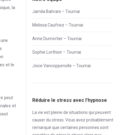
ique, la
Jamila Bahrani – Tournai
Melissa Caufriez – Tournai
Anne Dumortier – Tournai
t une
s
Sophie Lorthioir – Tournai
on
es et le
Joice Vancoppenolle – Tournai
re peut
Réduire le stress avec l’hypnose
onales et
La vie est pleine de situations qui peuvent
peut
causer du
stress
. Vous avez probablement
remarqué que certaines personnes sont
capables de gérer le
stress
alors que