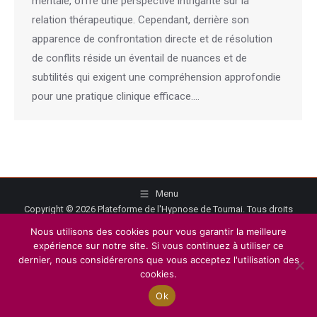
mentale, offre une perspective intrigante sur la
relation thérapeutique. Cependant, derrière son
apparence de confrontation directe et de résolution
de conflits réside un éventail de nuances et de
subtilités qui exigent une compréhension approfondie
pour une pratique clinique efficace.…
Menu
Copyright © 2026
Plateforme de l'Hypnose de Tournai.
Tous droits
réservés.
Nous utilisons des cookies pour vous garantir la meilleure
Privium – Des services qui soutiennent vos soins. Pour psychologues,
expérience sur notre site. Si vous continuez à utiliser ce
psychotherapeutes et hypnotherapeutes.
dernier, nous considérerons que vous acceptez l'utilisation des
cookies.
RGPD - Politique de Protection de la Vie Privée
Ok