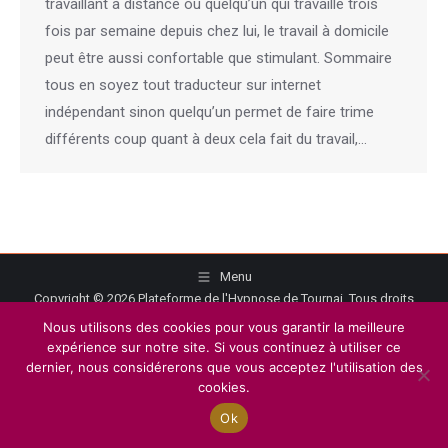
travaillant à distance ou quelqu’un qui travaille trois
fois par semaine depuis chez lui, le travail à domicile
peut être aussi confortable que stimulant. Sommaire
tous en soyez tout traducteur sur internet
indépendant sinon quelqu’un permet de faire trime
différents coup quant à deux cela fait du travail,…
Menu
Copyright © 2026
Plateforme de l'Hypnose de Tournai.
Tous droits
réservés.
Nous utilisons des cookies pour vous garantir la meilleure
Privium – Des services qui soutiennent vos soins. Pour psychologues,
expérience sur notre site. Si vous continuez à utiliser ce
dernier, nous considérerons que vous acceptez l'utilisation des
psychotherapeutes et hypnotherapeutes.
cookies.
RGPD - Politique de Protection de la Vie Privée
Ok