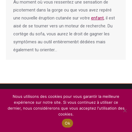
Au moment où vous ressentez une sensation de
picotement dans la gorge ou que vous avez repéré
une nouvelle éruption cutanée sur votre
enfant
, il est
aisé de se tourner vers un moteur de recherche. Du
cortège du sofa, vous aurez le droit de gagner les
symptômes au outil entièremenbt dédiées mais
également tu orienter…
Menu
Nous utilisons des cookies pour vous garantir la meilleure
Copyright © 2026
Plateforme de l'Hypnose de Tournai.
Tous droits
expérience sur notre site. Si vous continuez à utiliser ce
réservés.
dernier, nous considérerons que vous acceptez l'utilisation des
Privium – Des services qui soutiennent vos soins. Pour psychologues,
cookies.
psychotherapeutes et hypnotherapeutes.
Ok
RGPD - Politique de Protection de la Vie Privée